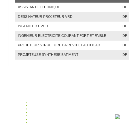
ASSISTANTE TECHNIQUE
IDF
DESSINATEUR PROJETEUR VRD
IDF
INGENIEUR CVCD
IDF
INGENIEUR ELECTRICITE COURANT FORT ET FAIBLE
IDF
PROJETEUR STRUCTURE BA REVIT ET AUTOCAD
IDF
PROJETEUSE SYNTHESE BATIMENT
IDF
Accueil
Profila
Candidats
pour vo
Entreprises
vos que
Profila
Contact
Mentions légales
Espace collaborateurs